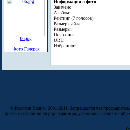
Информация о фото
Закачено:
Альбом:
Рейтинг (7 голосов):
Размер файла:
Размеры:
Показано:
06.jpg
URL:
Избранное:
Фото Галерея
© Колосов Вадим, 2001-2011. Запрещается без предварител
прямых ссылок не на php-страницы, установка ссылок на php
О