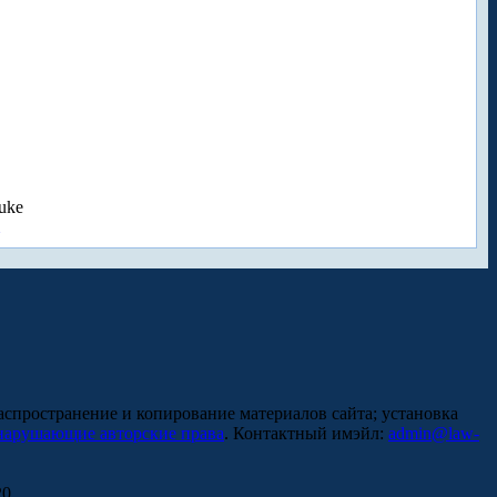
uke
аспространение и копирование материалов сайта; установка
нарушающие авторские права
. Контактный имэйл:
admin@law-
0.