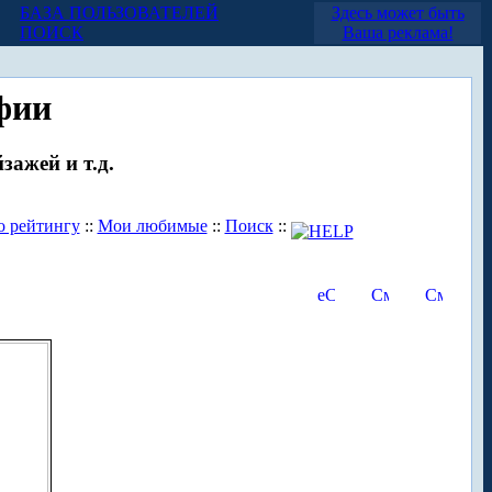
БАЗА ПОЛЬЗОВАТЕЛЕЙ
Здесь может быть
ПОИСК
Ваша реклама!
фии
зажей и т.д.
о рейтингу
::
Мои любимые
::
Поиск
::