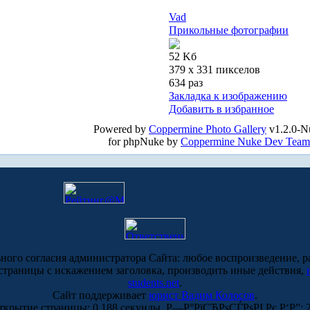
Vad
Прикольные фотографии
52 Kб
379 x 331 пикселов
634 раз
Закладка к изображению
Добавить в избранное
Powered by
Coppermine Photo Gallery
v1.2.0-N
for phpNuke by
Coppermine Nuke Dev Team
ьного согласия администратора Сайта: любое воспроизведение, р
-страницы с искажением заголовка, производить иные действия,
students.net
.
Сайт поддерживает
юрист Вадим Колосов
.
ткрытие страницы: 0.188 секунды. Р—Р°РїСЂРѕСЃРѕРІ Рє Р‘Р”: 2