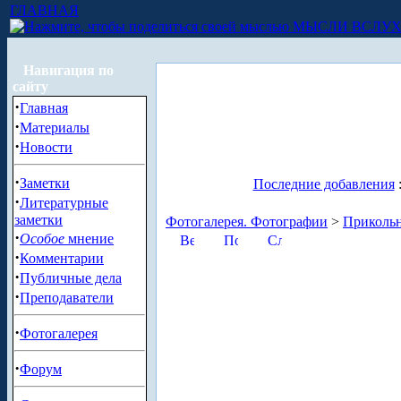
ГЛАВНАЯ
МЫСЛИ ВСЛУ
Навигация по
сайту
·
Главная
·
Материалы
·
Новости
·
Заметки
Последние добавления
·
Литературные
заметки
Фотогалерея. Фотографии
>
Приколь
·
Особое
мнение
·
Комментарии
·
Публичные дела
·
Преподаватели
·
Фотогалерея
·
Форум