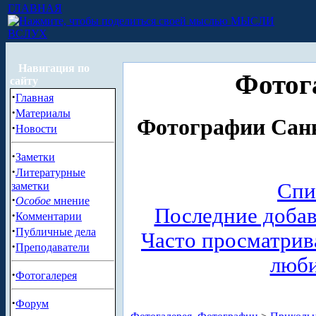
ГЛАВНАЯ
МЫСЛИ
ВСЛУХ
Навигация по
Фотог
сайту
·
Главная
·
Материалы
Фотографии Санк
·
Новости
·
Заметки
·
Литературные
Спи
заметки
·
Особое
мнение
Последние доба
·
Комментарии
·
Публичные дела
Часто просматри
·
Преподаватели
люб
·
Фотогалерея
·
Форум