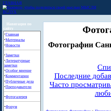
ГЛАВНАЯ
МЫСЛИ
ВСЛУХ
Навигация по
Фотог
сайту
·
Главная
·
Материалы
Фотографии Санк
·
Новости
·
Заметки
·
Литературные
Спи
заметки
·
Особое
мнение
Последние доба
·
Комментарии
·
Публичные дела
Часто просматри
·
Преподаватели
люб
·
Фотогалерея
·
Форум