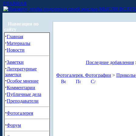
ГЛАВНАЯ
МЫСЛИ ВСЛУ
Навигация по
сайту
·
Главная
·
Материалы
·
Новости
·
Заметки
Последние добавления
·
Литературные
заметки
Фотогалерея. Фотографии
>
Приколь
·
Особое
мнение
·
Комментарии
·
Публичные дела
·
Преподаватели
·
Фотогалерея
·
Форум