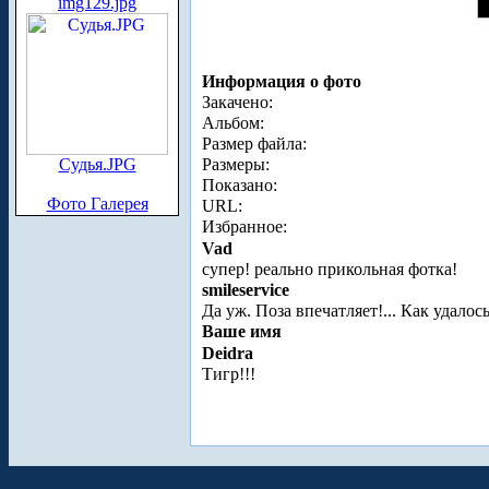
img129.jpg
Информация о фото
Закачено:
Альбом:
Размер файла:
Судья.JPG
Размеры:
Показано:
Фото Галерея
URL:
Избранное:
Vad
супер! реально прикольная фотка!
smileservice
Да уж. Поза впечатляет!... Как удалос
Ваше имя
Deidra
Тигр!!!