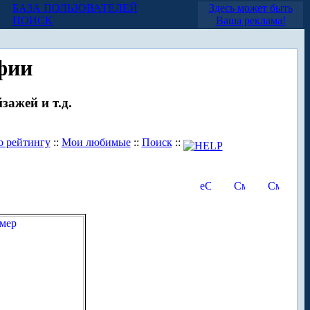
БАЗА ПОЛЬЗОВАТЕЛЕЙ
Здесь может быть
ПОИСК
Ваша реклама!
фии
зажей и т.д.
о рейтингу
::
Мои любимые
::
Поиск
::