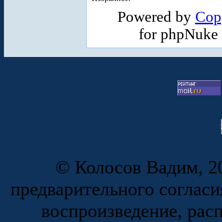
Powered by
Cop
for phpNuke
© Колосов Вадим, 20
предварительного согласи
воспроизведение, рас