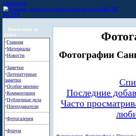
ГЛАВНАЯ
МЫСЛИ
ВСЛУХ
Навигация по
Фотог
сайту
·
Главная
·
Материалы
Фотографии Санк
·
Новости
·
Заметки
·
Литературные
Спи
заметки
·
Особое
мнение
Последние доба
·
Комментарии
·
Публичные дела
Часто просматри
·
Преподаватели
люб
·
Фотогалерея
·
Форум