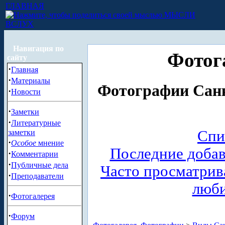
ГЛАВНАЯ
МЫСЛИ
ВСЛУХ
Навигация по
Фотог
сайту
·
Главная
·
Материалы
Фотографии Санк
·
Новости
·
Заметки
·
Литературные
Спи
заметки
·
Особое
мнение
Последние доба
·
Комментарии
·
Публичные дела
Часто просматри
·
Преподаватели
люб
·
Фотогалерея
·
Форум