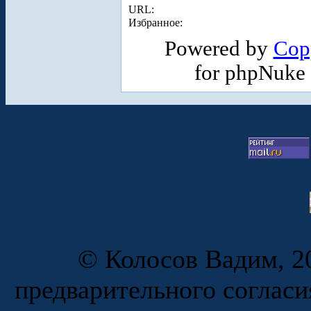
URL:
Избранное:
Powered by
Cop
for phpNuke
© Колосов Вадим, 20
предварительного согласи