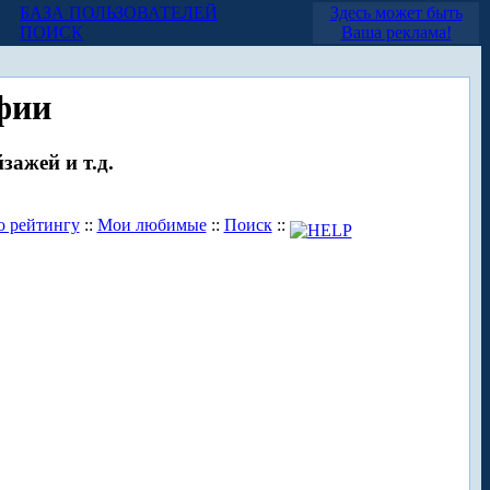
БАЗА ПОЛЬЗОВАТЕЛЕЙ
Здесь может быть
ПОИСК
Ваша реклама!
фии
зажей и т.д.
о рейтингу
::
Мои любимые
::
Поиск
::