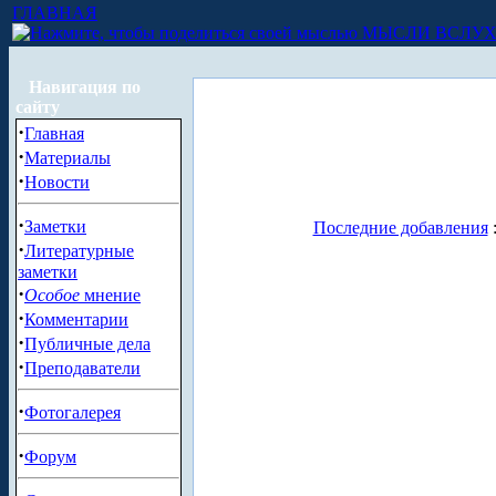
ГЛАВНАЯ
МЫСЛИ ВСЛУ
Навигация по
сайту
·
Главная
·
Материалы
·
Новости
·
Заметки
Последние добавления
·
Литературные
заметки
·
Особое
мнение
·
Комментарии
·
Публичные дела
·
Преподаватели
·
Фотогалерея
·
Форум