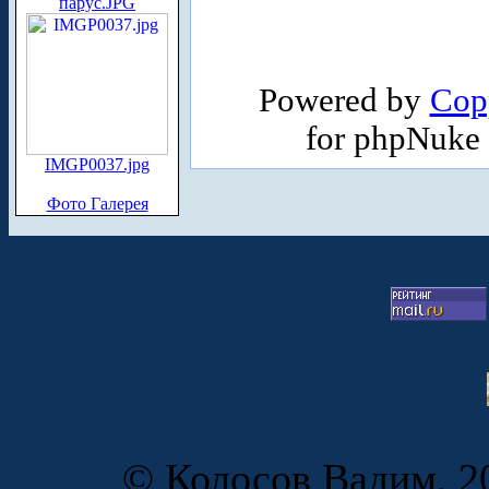
парус.JPG
Powered by
Cop
for phpNuke
IMGP0037.jpg
Фото Галерея
© Колосов Вадим, 20