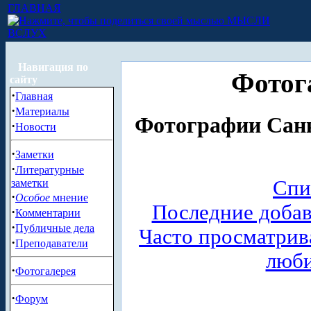
ГЛАВНАЯ
МЫСЛИ
ВСЛУХ
Навигация по
Фотог
сайту
·
Главная
·
Материалы
Фотографии Санк
·
Новости
·
Заметки
·
Литературные
Спи
заметки
·
Особое
мнение
Последние доба
·
Комментарии
·
Публичные дела
Часто просматри
·
Преподаватели
люб
·
Фотогалерея
·
Форум