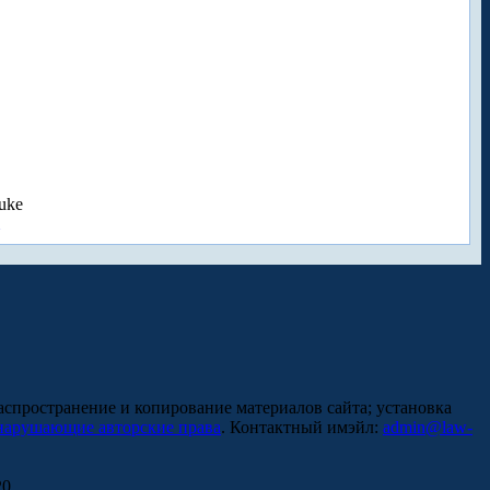
uke
аспространение и копирование материалов сайта; установка
нарушающие авторские права
. Контактный имэйл:
admin@law-
0.