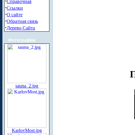
·
Справочная
·
Ссылки
·
О сайте
·
Обратная связь
·
Дерево Сайта
Фотографии
П
sauna_2.jpg
KarlovMost.jpg