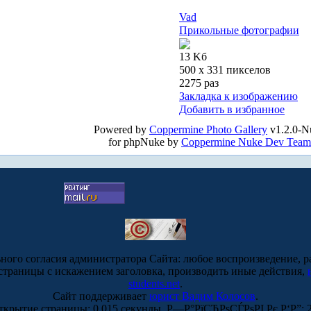
Vad
Прикольные фотографии
13 Kб
500 x 331 пикселов
2275 раз
Закладка к изображению
Добавить в избранное
Powered by
Coppermine Photo Gallery
v1.2.0-N
for phpNuke by
Coppermine Nuke Dev Team
ьного согласия администратора Сайта: любое воспроизведение, р
-страницы с искажением заголовка, производить иные действия,
students.net
.
Сайт поддерживает
юрист Вадим Колосов
.
ткрытие страницы: 0.015 секунды. Р—Р°РїСЂРѕСЃРѕРІ Рє Р‘Р”: 2