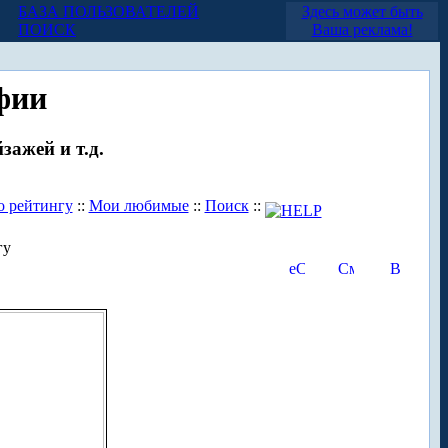
БАЗА ПОЛЬЗОВАТЕЛЕЙ
Здесь может быть
ПОИСК
Ваша реклама!
фии
зажей и т.д.
о рейтингу
::
Мои любимые
::
Поиск
::
гу