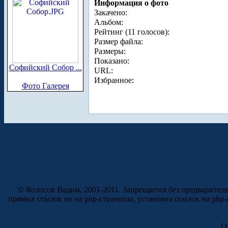
Информация о фото
Закачено:
Альбом:
Рейтинг (11 голосов):
Размер файла:
Размеры:
Показано:
Софийский Собор ...
URL:
Избранное:
Фото Галерея
© Колосов Вадим, 2001-2011. Запрещается без предварител
прямых ссылок не на php-страницы, установка ссылок на php
О