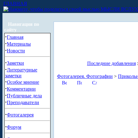
ГЛАВНАЯ
МЫСЛИ ВСЛУ
Навигация по
сайту
·
Главная
·
Материалы
·
Новости
·
Заметки
Последние добавления
·
Литературные
заметки
Фотогалерея. Фотографии
>
Приколь
·
Особое
мнение
·
Комментарии
·
Публичные дела
·
Преподаватели
·
Фотогалерея
·
Форум