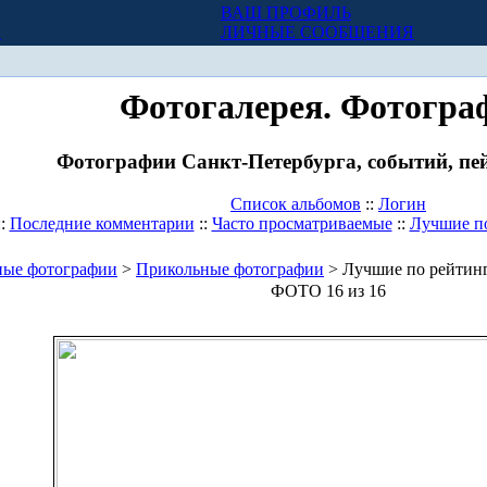
ВАШ ПРОФИЛЬ
Х
ЛИЧНЫЕ СООБЩЕНИЯ
Фотогалерея. Фотогра
Фотографии Санкт-Петербурга, событий, пей
Список альбомов
::
Логин
::
Последние комментарии
::
Часто просматриваемые
::
Лучшие п
ные фотографии
>
Прикольные фотографии
> Лучшие по рейтин
ФОТО 16 из 16