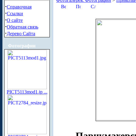
Фотогалерея. Фотографии
>
Приколь
·
Справочная
·
Ссылки
·
О сайте
·
Обратная связь
·
Дерево Сайта
Фотографии
PICT5113mod1.jp ...
Парикмахерс