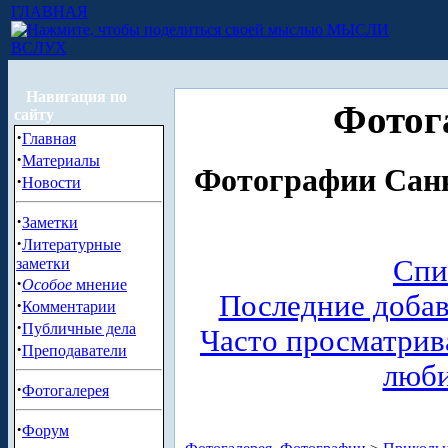
ГЛАВНАЯ
МЫСЛИ
ВСЛУХ
Навигация по
Фотог
сайту
·
Главная
·
Материалы
Фотографии Санк
·
Новости
·
Заметки
·
Литературные
Спи
заметки
·
Особое
мнение
Последние доба
·
Комментарии
·
Публичные дела
Часто просматри
·
Преподаватели
люб
·
Фотогалерея
·
Форум