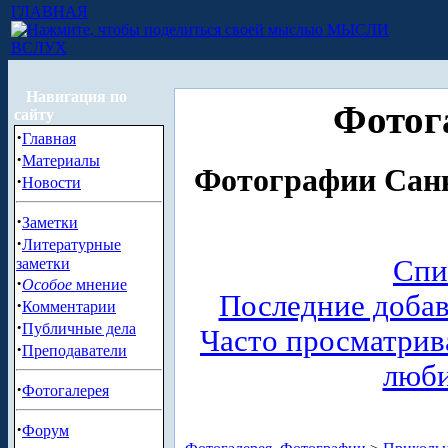
ГЛАВНАЯ
МЫСЛИ
ВСЛУХ
Навигация по
Фотог
сайту
·
Главная
·
Материалы
Фотографии Санк
·
Новости
·
Заметки
·
Литературные
Спи
заметки
·
Особое
мнение
Последние доба
·
Комментарии
·
Публичные дела
Часто просматри
·
Преподаватели
люб
·
Фотогалерея
·
Форум