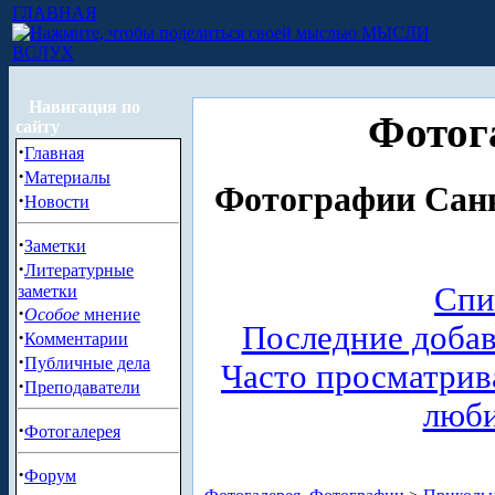
ГЛАВНАЯ
МЫСЛИ
ВСЛУХ
Навигация по
Фотог
сайту
·
Главная
·
Материалы
Фотографии Санк
·
Новости
·
Заметки
·
Литературные
Спи
заметки
·
Особое
мнение
Последние доба
·
Комментарии
·
Публичные дела
Часто просматри
·
Преподаватели
люб
·
Фотогалерея
·
Форум