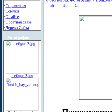
Фотогалерея. Фотографии
>
Приколь
·
Справочная
·
Ссылки
·
О сайте
·
Обратная связь
·
Дерево Сайта
Фотографии
icefigure3.jpg
Парикмахерс