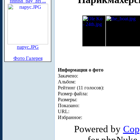
finnish_bay_zel ...
парус.JPG
Фото Галерея
Информация о фото
Закачено:
Альбом:
Рейтинг (11 голосов):
Размер файла:
Размеры:
Показано:
URL:
Избранное:
Powered by
Cop
for phpNuke