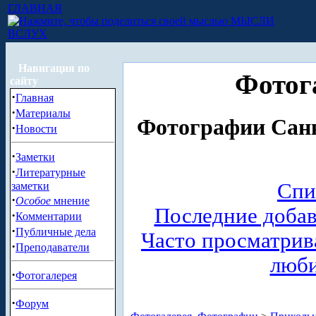
ГЛАВНАЯ
МЫСЛИ
ВСЛУХ
Навигация по
Фотог
сайту
·
Главная
·
Материалы
Фотографии Санк
·
Новости
·
Заметки
·
Литературные
Спи
заметки
·
Особое
мнение
Последние доба
·
Комментарии
·
Публичные дела
Часто просматри
·
Преподаватели
люб
·
Фотогалерея
·
Форум