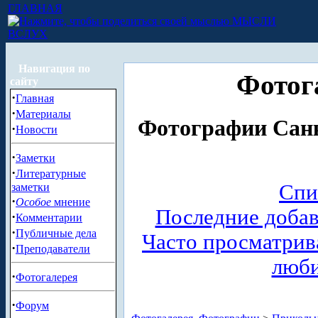
ГЛАВНАЯ
МЫСЛИ
ВСЛУХ
Навигация по
Фотог
сайту
·
Главная
·
Материалы
Фотографии Санк
·
Новости
·
Заметки
·
Литературные
Спи
заметки
·
Особое
мнение
Последние доба
·
Комментарии
·
Публичные дела
Часто просматри
·
Преподаватели
люб
·
Фотогалерея
·
Форум