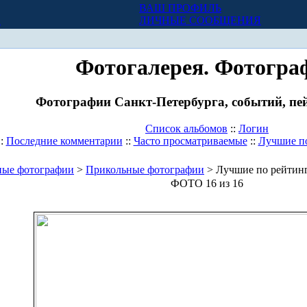
ВАШ ПРОФИЛЬ
Х
ЛИЧНЫЕ СООБЩЕНИЯ
Фотогалерея. Фотогра
Фотографии Санкт-Петербурга, событий, пей
Список альбомов
::
Логин
::
Последние комментарии
::
Часто просматриваемые
::
Лучшие п
ные фотографии
>
Прикольные фотографии
> Лучшие по рейтин
ФОТО 16 из 16