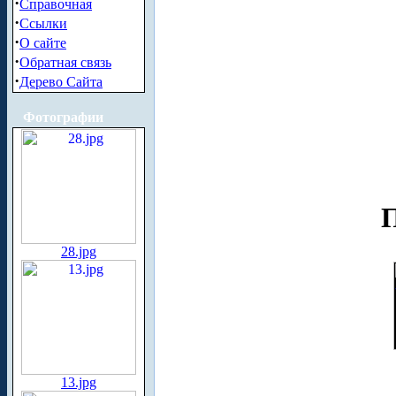
·
Справочная
·
Ссылки
·
О сайте
·
Обратная связь
·
Дерево Сайта
Фотографии
П
28.jpg
13.jpg