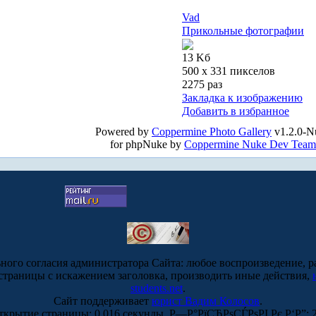
Vad
Прикольные фотографии
13 Kб
500 x 331 пикселов
2275 раз
Закладка к изображению
Добавить в избранное
Powered by
Coppermine Photo Gallery
v1.2.0-N
for phpNuke by
Coppermine Nuke Dev Team
ьного согласия администратора Сайта: любое воспроизведение, р
-страницы с искажением заголовка, производить иные действия,
students.net
.
Сайт поддерживает
юрист Вадим Колосов
.
ткрытие страницы: 0.016 секунды. Р—Р°РїСЂРѕСЃРѕРІ Рє Р‘Р”: 2