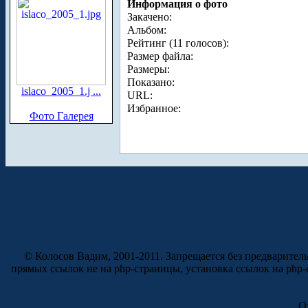
Информация о фото
Закачено:
Альбом:
Рейтинг (11 голосов):
Размер файла:
Размеры:
Показано:
islaco_2005_1.j ...
URL:
Избранное:
Фото Галерея
© Колосов Вадим, 2001-2011. Запрещается без предварител
прямых ссылок не на php-страницы, установка ссылок на php
О