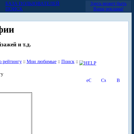
БАЗА ПОЛЬЗОВАТЕЛЕЙ
Здесь может быть
ПОИСК
Ваша реклама!
фии
зажей и т.д.
о рейтингу
::
Мои любимые
::
Поиск
::
гу