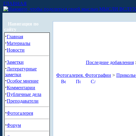
ГЛАВНАЯ
МЫСЛИ ВСЛУ
Навигация по
сайту
·
Главная
·
Материалы
·
Новости
·
Заметки
Последние добавления
·
Литературные
заметки
Фотогалерея. Фотографии
>
Приколь
·
Особое
мнение
·
Комментарии
·
Публичные дела
·
Преподаватели
·
Фотогалерея
·
Форум