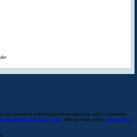
uke
аспространение и копирование материалов сайта; установка
нарушающие авторские права
. Контактный имэйл:
admin@law-
0.