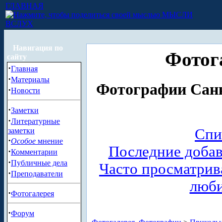
ГЛАВНАЯ
МЫСЛИ
ВСЛУХ
Навигация по
Фотог
сайту
·
Главная
·
Материалы
Фотографии Санк
·
Новости
·
Заметки
·
Литературные
Спи
заметки
·
Особое
мнение
Последние доба
·
Комментарии
·
Публичные дела
Часто просматри
·
Преподаватели
люб
·
Фотогалерея
·
Форум