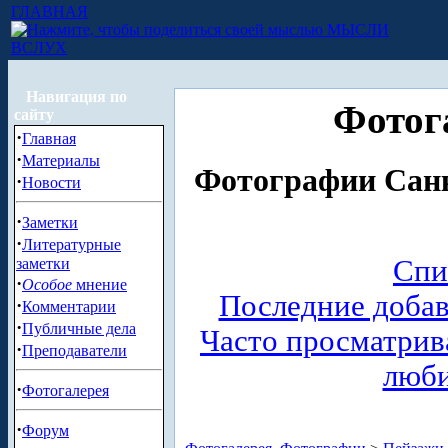
ГЛАВНАЯ
МЫСЛИ
ВСЛУХ
Навигация по
Фотог
сайту
·
Главная
·
Материалы
Фотографии Санк
·
Новости
·
Заметки
·
Литературные
Спи
заметки
·
Особое
мнение
Последние доба
·
Комментарии
·
Публичные дела
Часто просматри
·
Преподаватели
люб
·
Фотогалерея
·
Форум