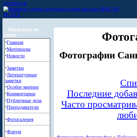
ГЛАВНАЯ
МЫСЛИ
ВСЛУХ
Навигация по
Фотог
сайту
·
Главная
·
Материалы
Фотографии Санк
·
Новости
·
Заметки
·
Литературные
Спи
заметки
·
Особое
мнение
Последние доба
·
Комментарии
·
Публичные дела
Часто просматри
·
Преподаватели
люб
·
Фотогалерея
·
Форум