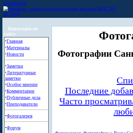
ГЛАВНАЯ
МЫСЛИ
ВСЛУХ
Навигация по
Фотог
сайту
·
Главная
·
Материалы
Фотографии Санк
·
Новости
·
Заметки
·
Литературные
Спи
заметки
·
Особое
мнение
Последние доба
·
Комментарии
·
Публичные дела
Часто просматри
·
Преподаватели
люб
·
Фотогалерея
·
Форум