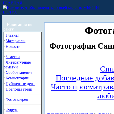
ГЛАВНАЯ
МЫСЛИ
ВСЛУХ
Навигация по
Фотог
сайту
·
Главная
·
Материалы
Фотографии Санк
·
Новости
·
Заметки
·
Литературные
Спи
заметки
·
Особое
мнение
Последние доба
·
Комментарии
·
Публичные дела
Часто просматри
·
Преподаватели
люб
·
Фотогалерея
·
Форум