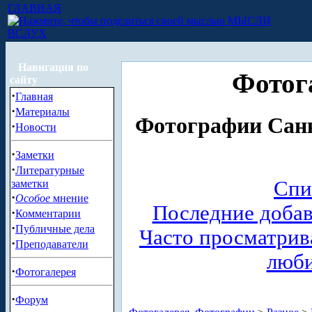
ГЛАВНАЯ
МЫСЛИ
ВСЛУХ
Навигация по
Фотог
сайту
·
Главная
·
Материалы
Фотографии Санк
·
Новости
·
Заметки
·
Литературные
Спи
заметки
·
Особое
мнение
Последние доба
·
Комментарии
·
Публичные дела
Часто просматри
·
Преподаватели
люб
·
Фотогалерея
·
Форум