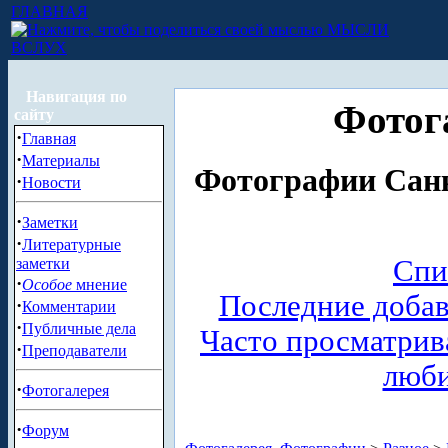
ГЛАВНАЯ
МЫСЛИ
ВСЛУХ
Навигация по
Фотог
сайту
·
Главная
·
Материалы
Фотографии Санк
·
Новости
·
Заметки
·
Литературные
Спи
заметки
·
Особое
мнение
Последние доба
·
Комментарии
·
Публичные дела
Часто просматри
·
Преподаватели
люб
·
Фотогалерея
·
Форум