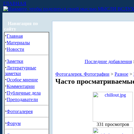
ГЛАВНАЯ
МЫСЛИ ВСЛУ
Навигация по
сайту
·
Главная
·
Материалы
·
Новости
·
Заметки
Последние добавления
·
Литературные
заметки
Фотогалерея. Фотографии
>
Разное
>
·
Особое
мнение
Часто просматриваемы
·
Комментарии
·
Публичные дела
·
Преподаватели
·
Фотогалерея
·
Форум
331 просмотров