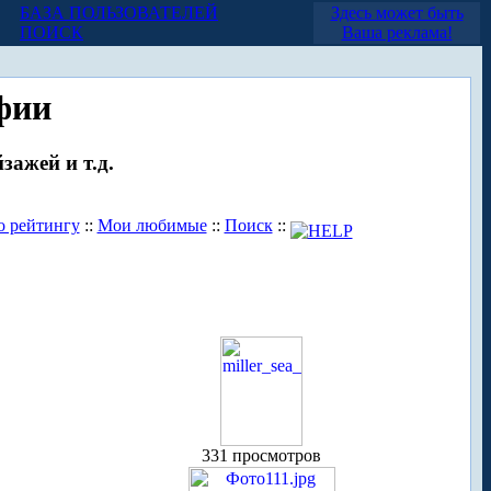
БАЗА ПОЛЬЗОВАТЕЛЕЙ
Здесь может быть
ПОИСК
Ваша реклама!
фии
зажей и т.д.
о рейтингу
::
Мои любимые
::
Поиск
::
331 просмотров