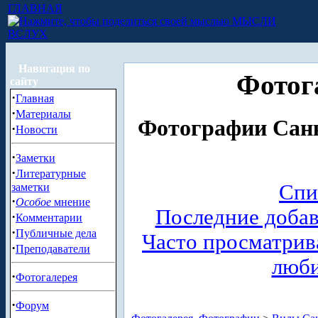
ГЛАВНАЯ
МЫСЛИ
ВСЛУХ
Навигация по
Фотог
сайту
·
Главная
·
Материалы
Фотографии Санк
·
Новости
·
Заметки
·
Литературные
Спи
заметки
·
Особое
мнение
Последние доба
·
Комментарии
·
Публичные дела
Часто просматри
·
Преподаватели
люб
·
Фотогалерея
·
Форум