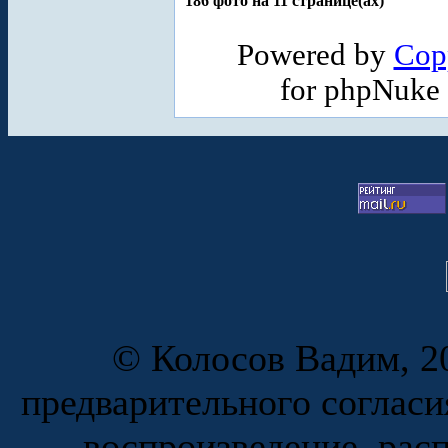
186 фото на 11 странице(ах)
Powered by
Cop
for phpNuke
© Колосов Вадим, 20
предварительного согласи
воспроизведение, рас