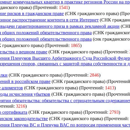
комнат коммунальных квартир в практике регионов России на п
анского права) (Прочтений:
1541
)
ние рисков в гражданском праве
(СНК гражданского права) (Про
онное распространение контента в сети Интернет
(СНК гражданс
выдачи гарантированного приза в рамках рекламной акции
(СНК
 общих положений обязательственного права
(СНК гражданског
 общих положений обязательственного права
(снк гражданского
 гражданского права) (Прочтений:
1865
)
ельства о вещном праве
(СНК гражданского права) (Прочтений:
ления Пленумов Высшего Арбитражного Суда Российской Федер
азрешения споров, связанных с защитой права собственности и 
елки
(СНК гражданского права) (Прочтений:
2846
)
ений в российском праве
(СНК гражданского права) (Прочтени
е алиментов
(СНК гражданского права) (Прочтений:
1413
)
тоды исчисления убытков
(СНК гражданского права) (Прочтени
нятии обязательства: обязательства с отрицательным содержани
очтений:
3216
)
о сертификата
(СНК гражданского права) (Прочтений:
2793
)
нском законодательстве
(СНК гражданского права) (Прочтений:
ления Пленума ВС и Пленума ВАС по вопросам применения час