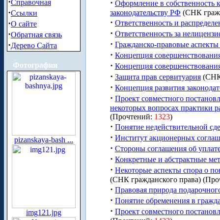
·
·
Справочная
Оформление в собственность 
·
законодательству РФ
(СНК гражд
Ссылки
·
·
Ответственность и распределе
О сайте
·
·
Ответственность за нелицензи
Обратная связь
·
·
Гражданско-правовые аспекты 
Дерево Сайта
·
Концепция совершенствования
·
Фотографии
Концепция совершенствования
·
Защита прав сервитуария
(СНК
·
Концепция развития законодат
·
Проект совместного постанов
некоторых вопросах практики р
(Прочтений:
1323
)
·
Понятие недействительной сд
·
Институт акционерных соглаш
pizanskaya-bash ...
·
Стороны соглашения об уплат
·
Конкретные и абстрактные ме
·
Некоторые аспекты спора о по
(СНК гражданского права) (Пр
·
Правовая природа подарочног
·
Понятие обременения в гражда
·
Проект совместного постанов
img121.jpg