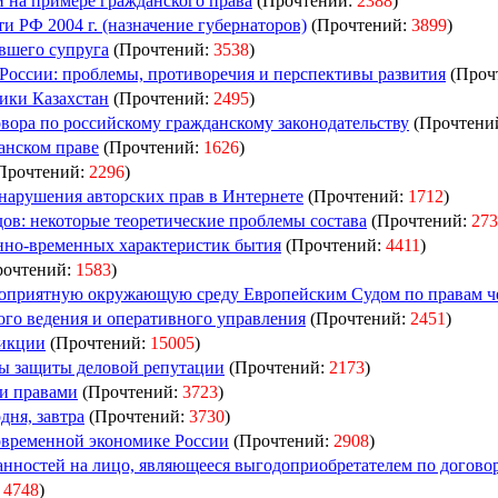
 на примере гражданского права
(Прочтений:
2388
)
и РФ 2004 г. (назначение губернаторов)
(Прочтений:
3899
)
вшего супруга
(Прочтений:
3538
)
 России: проблемы, противоречия и перспективы развития
(Проч
ики Казахстан
(Прочтений:
2495
)
вора по российскому гражданскому законодательству
(Прочтени
анском праве
(Прочтений:
1626
)
Прочтений:
2296
)
нарушения авторских прав в Интернете
(Прочтений:
1712
)
ов: некоторые теоретические проблемы состава
(Прочтений:
273
енно-временных характеристик бытия
(Прочтений:
4411
)
очтений:
1583
)
агоприятную окружающую среду Европейским Судом по правам ч
го ведения и оперативного управления
(Прочтений:
2451
)
икции
(Прочтений:
15005
)
ы защиты деловой репутации
(Прочтений:
2173
)
и правами
(Прочтений:
3723
)
дня, завтра
(Прочтений:
3730
)
овременной экономике России
(Прочтений:
2908
)
нностей на лицо, являющееся выгодоприобретателем по договору
:
4748
)