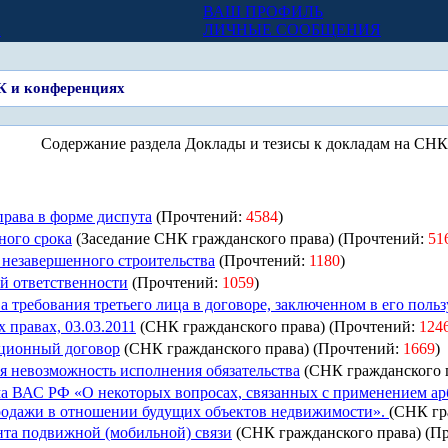
ВАШ ПРОФИЛЬ
Х
ЛИЧНЫЕ СООБЩЕНИЯ
К и конференциях
Содержание раздела Доклады и тезисы к докладам на СНК
рава в форме диспута
(Прочтений:
4584
)
ного срока
(Заседание СНК гражданского права) (Прочтений:
51
 незавершенного строительства
(Прочтений:
1180
)
й ответственности
(Прочтений:
1059
)
 требования третьего лица в договоре, заключенном в его польз
 правах, 03.03.2011
(СНК гражданского права) (Прочтений:
124
ционный договор
(СНК гражданского права) (Прочтений:
1669
)
я невозможность исполнения обязательства
(СНК гражданского 
а ВАС РФ «О некоторых вопросах, связанных с применением ар
родажи в отношении будущих объектов недвижимости».
(СНК гр
нта подвижной (мобильной) связи
(СНК гражданского права) (П