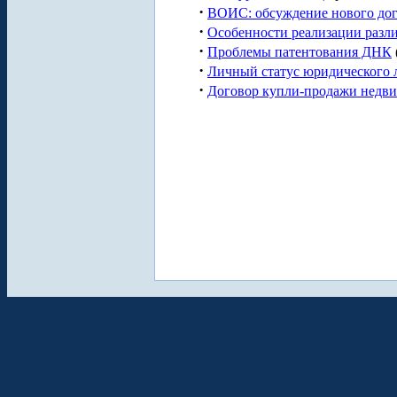
·
ВОИС: обсуждение нового дог
·
Особенности реализации разл
·
Проблемы патентования ДНК
·
Личный статуc юридического 
·
Договор купли-продажи недвиж