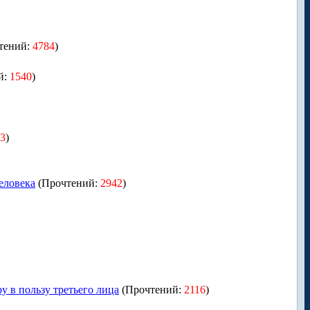
тений:
4784
)
й:
1540
)
3
)
еловека
(Прочтений:
2942
)
 в пользу третьего лица
(Прочтений:
2116
)