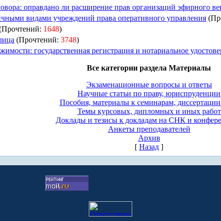
овора: оправдано ли расширение прав организаций эфирного в
ичными видами учреждений права оперативного управления
(Пр
(Прочтений:
1648
)
лица
(Прочтений:
3748
)
имости: государственная регистрация и нотариальное удостове
Все категории раздела Материалы
Экзаменационные вопросы и ответы
Научные статьи по праву, юриспруденции
Пособия, материалы к семинарам, диссертации 
Темы курсовых, дипломных и иных работ
Доклады и тезисы к докладам на СНК и конфер
Анкеты преподавателей
Архив
[
Назад
]