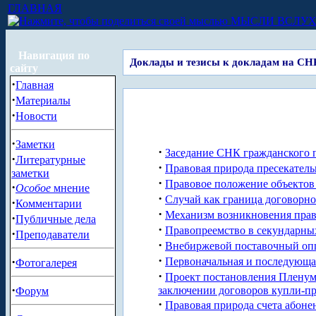
ГЛАВНАЯ
МЫСЛИ ВСЛУ
Навигация по
Доклады и тезисы к докладам на СН
сайту
·
Главная
·
Материалы
·
Новости
·
Заметки
·
Заседание СНК гражданского п
·
Литературные
·
Правовая природа пресекатель
заметки
·
Правовое положение объектов
·
Особое
мнение
·
Случай как граница договорно
·
Комментарии
·
Механизм возникновения права
·
Публичные дела
·
Правопреемство в секундарных
·
Преподаватели
·
Внебиржевой поставочный оп
·
·
Первоначальная и последующа
Фотогалерея
·
Проект постановления Пленум
·
заключении договоров купли-п
Форум
·
Правовая природа счета абоне