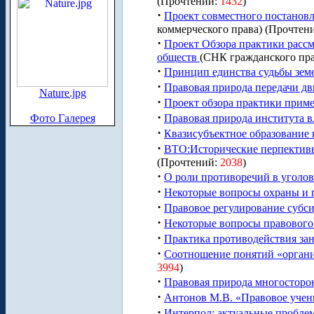
(Прочтений:
1432
)
·
Проект совместного постанов
коммерческого права) (Прочтен
·
Проект Обзора практики расс
обществ
(СНК гражданского пра
·
Принцип единства судьбы земе
·
Правовая природа передачи д
Nature.jpg
·
Проект обзора практики прим
·
Фото Галерея
Правовая природа института в
·
Квазисубъектное образование 
·
ВТО:Исторические перпективы
(Прочтений:
2038
)
·
О роли противоречий в уголо
·
Некоторые вопросы охраны и п
·
Правовое регулирование субс
·
Некоторые вопросы правового 
·
Практика противодействия за
·
Соотношение понятий «органи
3994
)
·
Правовая природа многосторон
·
Антонов М.В. «Правовое учени
·
Интерпол: актуальные пробле