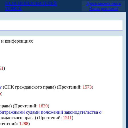
БАЗА ПОЛЬЗОВАТЕЛЕЙ
Здесь может быть
ПОИСК
Ваша реклама!
 и конференциях
61
)
у
(СНК гражданского права) (Прочтений:
1573
)
6
)
права) (Прочтений:
1639
)
битражными судами положений законодательства о
ажданского права) (Прочтений:
1511
)
рочтений:
1288
)