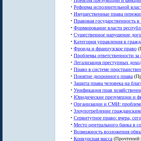
Понятия презумпции и фикции
·
Реформа исполнительной власт
·
Имущественные права пережи
·
Правовая государственность в
·
Формирование власти республ
·
Cущественное нарушение дого
·
Категория управления в гражд
·
Фронда и французское право
(
·
Проблемы ответственности за 
·
Легализация преступных доход
·
Право в системе пространств
·
Понятие дихронного права
(Пр
·
Защита права человека на бл
·
Унификация прав хозяйственно
·
Юридические презумпции и ф
·
Организации и СМИ: проблем
·
Злоупотребление гражданским
·
Сервитутное право: вчера, сего
·
Место центрального банка в с
·
Возможность возложения обяза
·
Конкурсная масса
(Прочтений