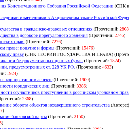
ния Конституционного Собрания Российской Федерации
(СНК к
последними изменениями в Акционерном законе Российской Феде
сударства в гражданско-правовых отношениях
(Прочтений:
2808
щества в договоре иррегулярного хранения
(Прочтений:
2746
)
анских прав.
(Прочтений:
7276
)
ом праве: понятие и формы
(Прочтений:
15476
)
скому праву
(СНК ТЕОРИИ ГОСУДАРСТВА И ПРАВА) (Прочт
дикации бездокументарных ценных бумаг.
(Прочтений:
1824
)
ний, предусмотренных ст. 228 УК РФ.
(Прочтений:
4633
)
ий:
1924
)
в корпоративном аспекте
(Прочтений:
1900
)
нности юридических лиц
(Прочтений:
3386
)
ности соучастников преступления в российском уголовном прав
Прочтений:
2368
)
вание оборота объектов незавершенного строительства
(Автореф
57
)
вание банковской карты
(Прочтений:
2150
)
5
)