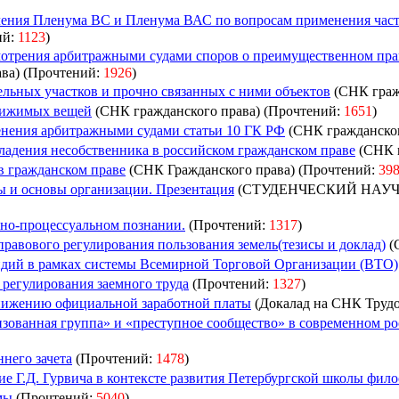
ления Пленума ВС и Пленума ВАС по вопросам применения час
ий:
1123
)
мотрения арбитражными судами споров о преимущественном пра
ва) (Прочтений:
1926
)
льных участков и прочно связанных с ними объектов
(СНК граж
вижимых вещей
(СНК гражданского права) (Прочтений:
1651
)
енения арбитражными судами статьи 10 ГК РФ
(СНК гражданског
ладения несобственника в российском гражданском праве
(СНК г
в гражданском праве
(CНК Гражданского права) (Прочтений:
39
 и основы организации. Презентация
(СТУДЕНЧЕСКИЙ НАУ
вно-процессуальном познании.
(Прочтений:
1317
)
равового регулирования пользования земель(тезисы и доклад)
(
идий в рамках системы Всемирной Торговой Организации (ВТО)
регулирования заемного труда
(Прочтений:
1327
)
нижению официальной заработной платы
(Докалад на СНК Трудо
зованная группа» и «преступное сообщество» в современном ро
него зачета
(Прочтений:
1478
)
е Г.Д. Гурвича в контексте развития Петербургской школы фил
мы
(Прочтений:
5040
)