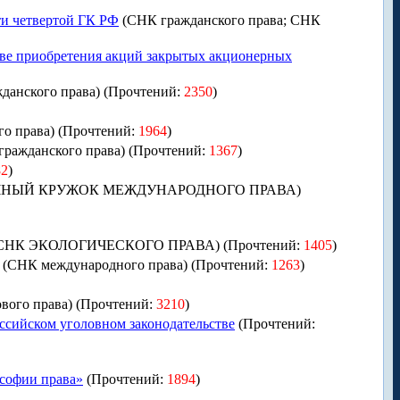
ти четвертой ГК РФ
(СНК гражданского права; СНК
ве приобретения акций закрытых акционерных
данского права) (Прочтений:
2350
)
о права) (Прочтений:
1964
)
ражданского права) (Прочтений:
1367
)
82
)
ЧНЫЙ КРУЖОК МЕЖДУНАРОДНОГО ПРАВА)
СНК ЭКОЛОГИЧЕСКОГО ПРАВА) (Прочтений:
1405
)
(СНК международного права) (Прочтений:
1263
)
вого права) (Прочтений:
3210
)
ссийском уголовном законодательстве
(Прочтений:
ософии права»
(Прочтений:
1894
)