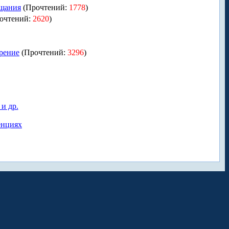
ещания
(Прочтений:
1778
)
очтений:
2620
)
рение
(Прочтений:
3296
)
и др.
енциях