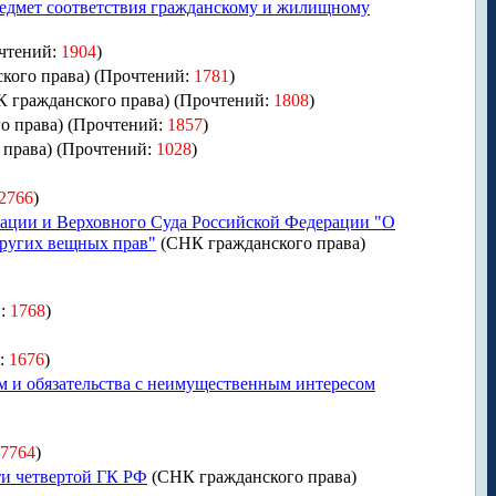
редмет соответствия гражданскому и жилищному
чтений:
1904
)
кого права) (Прочтений:
1781
)
 гражданского права) (Прочтений:
1808
)
о права) (Прочтений:
1857
)
 права) (Прочтений:
1028
)
2766
)
ации и Верховного Суда Российской Федерации "О
других вещных прав"
(СНК гражданского права)
й:
1768
)
й:
1676
)
ем и обязательства с неимущественным интересом
7764
)
ти четвертой ГК РФ
(СНК гражданского права)