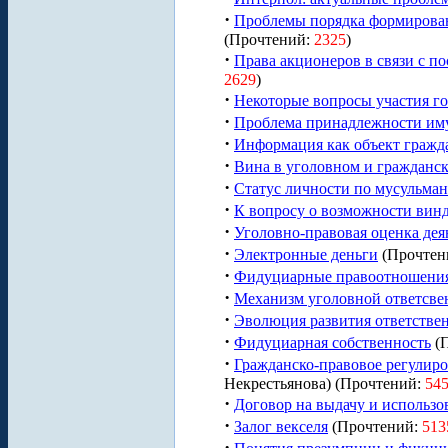
·
Проблемы порядка формирова
(Прочтений:
2325
)
·
Права акционеров в связи с 
2629
)
·
Некоторые вопросы участия го
·
Проблема принадлежности иму
·
Информация как объект гражд
·
Вина в уголовном и гражданск
·
Статус личности по мусульман
·
К вопросу о возможности вин
·
Уголовно-правовая оценка дея
·
Электронные деньги
(Прочтен
·
Фидуциарные правоотношения 
·
Механизм уголовной ответсве
·
Эволюция развития ответствен
·
Фидуциарная собственность
(
·
Гражданско-правовое регулиро
Некрестьянова) (Прочтений:
54
·
Договор на выдачу и использо
·
Залог векселя
(Прочтений:
513
·