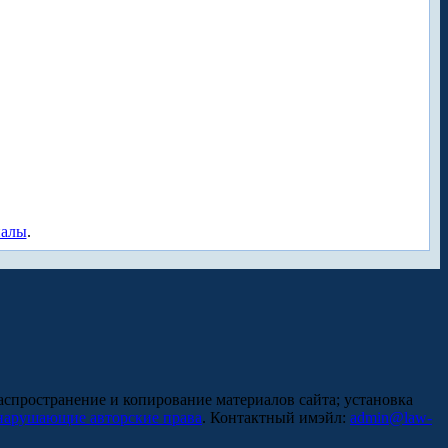
иалы
.
аспространение и копирование материалов сайта; установка
нарушающие авторские права
. Контактный имэйл:
admin@law-