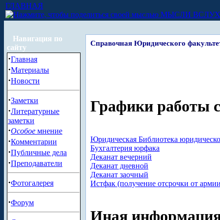
ГЛАВНАЯ
МЫСЛИ ВСЛУ
Навигация по
Справочная Юридического факульте
сайту
·
Главная
·
Материалы
·
Новости
·
Заметки
Графики работы с
·
Литературные
заметки
·
Особое
мнение
Юридическая Библиотека юридическо
·
Комментарии
Бухгалтерия юрфака
·
Публичные дела
Деканат вечерний
·
Преподаватели
Деканат дневной
Деканат заочный
·
Фотогалерея
Истфак (получение отсрочки от армии
·
Форум
Иная информаци