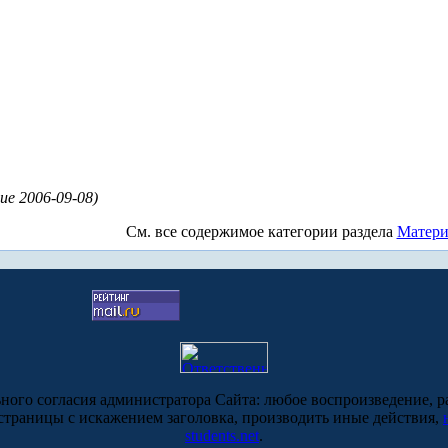
ие 2006-09-08)
См. все содержимое категории
раздела
Матер
ьного согласия администратора Сайта: любое воспроизведение, р
-страницы с искажением заголовка, производить иные действия,
students.net
.