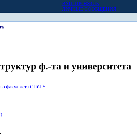
ВАШ ПРОФИЛЬ
Х
ЛИЧНЫЕ СООБЩЕНИЯ
та
труктур ф.-та и университета
го факультета СПбГУ
)
я