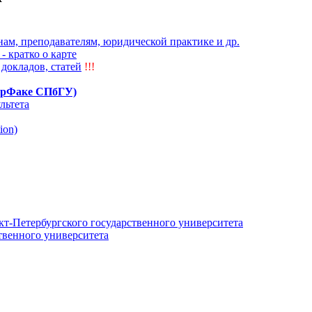
ам, преподавателям, юридической практике и др.
) - кратко о карте
докладов, статей
!!!
ЮрФаке СПбГУ)
льтета
ion)
кт-Петербургского государственного университета
твенного университета