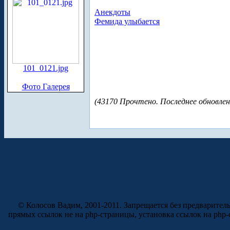
Анекдоты
Фемида улыбается
101_0121.jpg
Фото Галерея
(43170 Прочтено. Последнее обновлен
© Колосов Вадим, 2001-2011. Запрещается без предварител
прямых ссылок не на php-страницы, установка ссылок на php