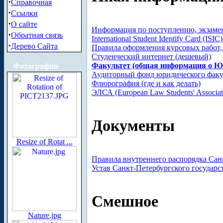
·
Справочная
·
Ссылки
·
О сайте
Информация по поступлению, экзамен
·
Обратная связь
International Student Identify Card (ISIC
·
Дерево Сайта
Правила оформления курсовых работ, 
Студенческий интернет (дешевый)
Факультет (общая информация о 
Фотографии
Аудиторный фонд юридического факу
Флюрография (где и как делать)
ЭЛСА (European Law Students' Associat
Документы
Resize of Rotat ...
Правила внутреннего распорядка Сан
Устав Санкт-Петербургского государс
Смешное
Nature.jpg