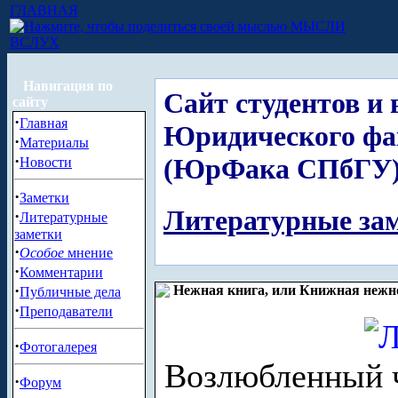
ГЛАВНАЯ
МЫСЛИ
ВСЛУХ
Навигация по
Сайт студентов и
сайту
·
Главная
Юридического фа
·
Материалы
·
(ЮрФака СПбГУ
Новости
·
Заметки
Литературные за
·
Литературные
заметки
·
Особое
мнение
·
Комментарии
·
Нежная книга, или Книжная нежн
Публичные дела
·
Преподаватели
·
Фотогалерея
Возлюбленный ч
·
Форум