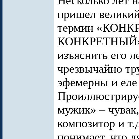
Несколько лет н
пришел великий
термин «КОНК
КОНКРЕТНЫЙ» и
изъяснить его л
чрезвычайно тр
эфемерны и еле
Проиллюстриру
мужик» – чувак
композитор и т.
понимает, что д