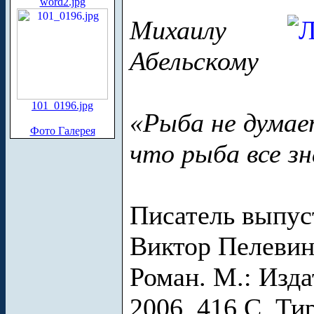
word2.jpg
Михаилу
Абельскому
101_0196.jpg
«Рыба не думае
Фото Галерея
что рыба все з
Писатель выпус
Виктор Пелевин
Роман. М.: Изда
2006. 416 С. Тир