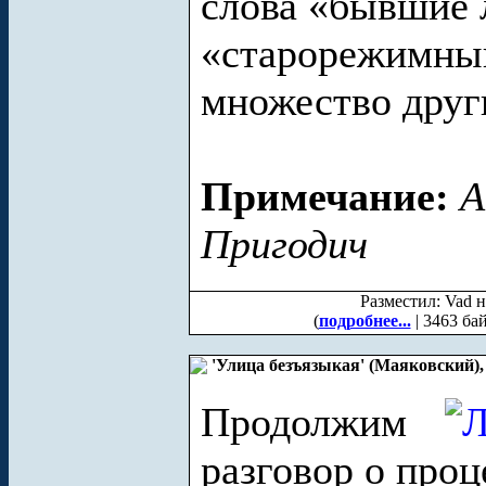
слова «бывшие 
«старорежимный
множество друг
Примечание:
А
Пригодич
Разместил: Vad н
(
подробнее...
| 3463 ба
'Улица безъязыкая' (Маяковский),
Продолжим
разговор о про