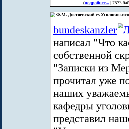
(
подробнее...
| 7573 ба
Ф.М. Достоевский vs Уголовно-ис
bundeskanzler
написал "Что ка
собственной ск
"Записки из Мер
прочитал уже по
наших уважаемы
кафедры уголов
представил наш