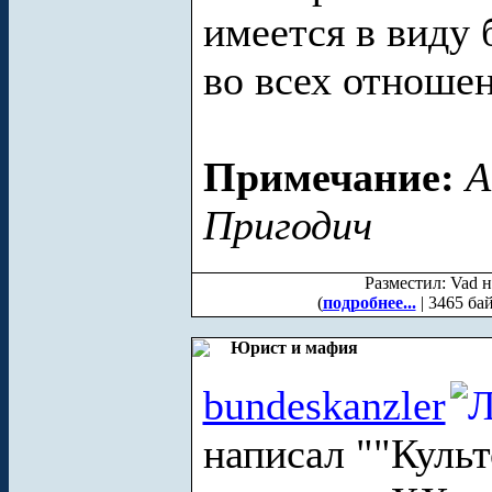
имеется в виду
во всех отноше
Примечание:
А
Пригодич
Разместил: Vad н
(
подробнее...
| 3465 ба
Юрист и мафия
bundeskanzler
написал ""Культ