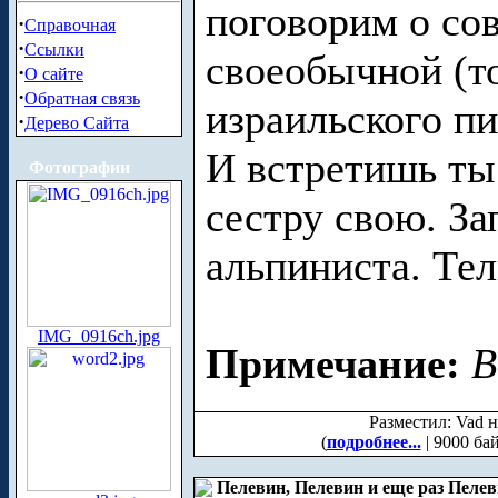
поговорим о со
·
Справочная
·
Ссылки
своеобычной (т
·
О сайте
·
Обратная связь
израильского п
·
Дерево Сайта
И встретишь ты
Фотографии
сестру свою. З
альпиниста. Тел
IMG_0916ch.jpg
Примечание:
В
Разместил: Vad н
(
подробнее...
| 9000 ба
Пелевин, Пелевин и еще раз Пеле