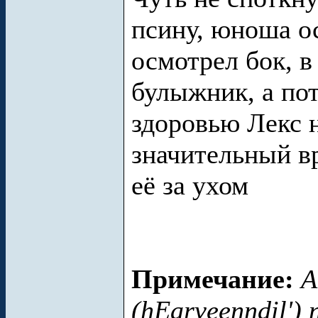
псину, юноша ос
осмотрел бок, в
булыжник, а пот
здоровью Лекс 
значительный вр
её за ухом
Примечание:
А
(hEarveenndil')