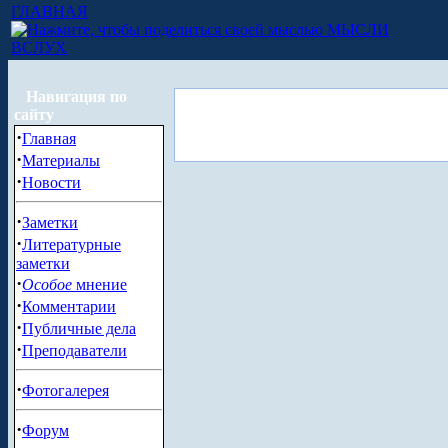
ГЛАВНАЯ
МЫСЛИ
ВСЛУХ
Навигация по
сайту
·
Главная
·
Материалы
·
Новости
·
Заметки
·
Литературные
заметки
·
Особое
мнение
·
Комментарии
·
Публичные дела
·
Преподаватели
·
Фотогалерея
·
Форум