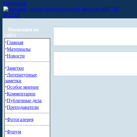
ГЛАВНАЯ
МЫСЛИ
ВСЛУХ
Навигация по
сайту
·
Главная
·
Материалы
·
Новости
·
Заметки
·
Литературные
заметки
·
Особое
мнение
·
Комментарии
·
Публичные дела
·
Преподаватели
·
Фотогалерея
·
Форум