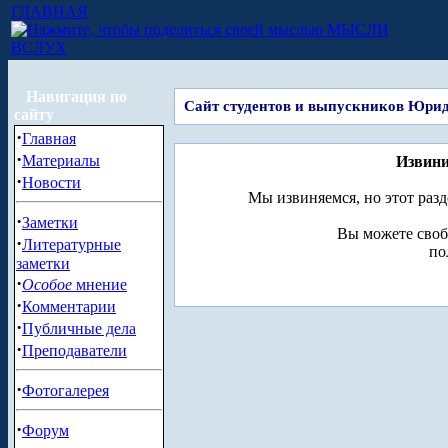
ГЛАВНАЯ
МЫСЛИ
ВСЛУХ
Навигация по
Сайт студентов и выпускников Юри
сайту
·
Главная
·
Материалы
Извини
·
Новости
Мы извиняемся, но этот разд
·
Заметки
Вы можете своб
·
Литературные
по
заметки
·
Особое
мнение
·
Комментарии
·
Публичные дела
·
Преподаватели
·
Фотогалерея
·
Форум