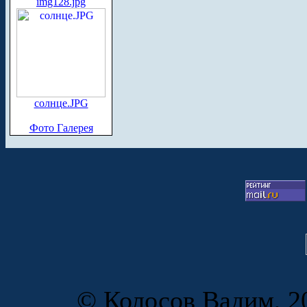
img128.jpg
солнце.JPG
Фото Галерея
© Колосов Вадим, 20