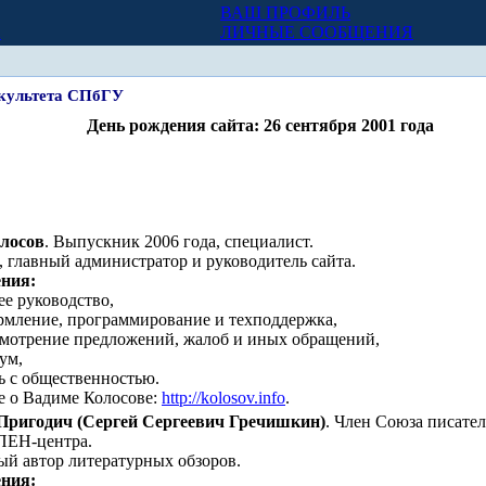
ВАШ ПРОФИЛЬ
Х
ЛИЧНЫЕ СООБЩЕНИЯ
акультета СПбГУ
День рождения сайта: 26 сентября 2001 года
лосов
. Выпускник 2006 года, специалист.
, главный администратор и руководитель сайта.
ния:
е руководство,
рмление, программирование и техподдержка,
смотрение предложений, жалоб и иных обращений,
ум,
ь с общественностью.
е о Вадиме Колосове:
http://kolosov.info
.
Пригодич (Сергей Сергеевич Гречишкин)
. Член Союза писате
ПЕН-центра.
й автор литературных обзоров.
ния: