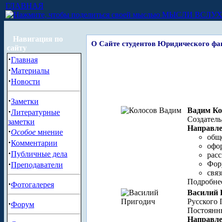
ГЛАВНАЯ
МЫСЛИ ВСЛУ
Навигация по
О Сайте студентов Юридического ф
сайту
·
Главная
·
Материалы
·
Новости
·
Заметки
Вадим Ко
·
Литературные
Создатель
заметки
Направле
·
Особое
мнение
обще
·
Комментарии
офо
·
Публичные дела
рас
·
Фор
Преподаватели
связ
Подробне
·
Фотогалерея
Василий 
Русского 
·
Форум
Постоянны
Направле