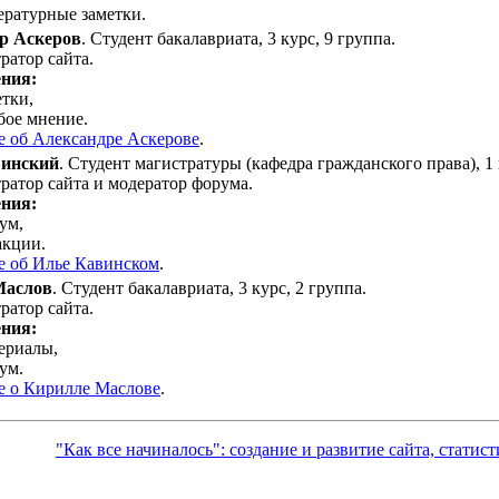
ературные заметки.
р Аскеров
. Студент бакалавриата, 3 курс, 9 группа.
атор сайта.
ния:
тки,
бое мнение.
е об Александре Аскерове
.
винский
. Студент магистратуры (кафедра гражданского права), 1 
атор сайта и модератор форума.
ния:
ум,
акции.
е об Илье Кавинском
.
Маслов
. Студент бакалавриата, 3 курс, 2 группа.
атор сайта.
ния:
ериалы,
ум.
е о Кирилле Маслове
.
"Как все начиналось": создание и развитие сайта, статис