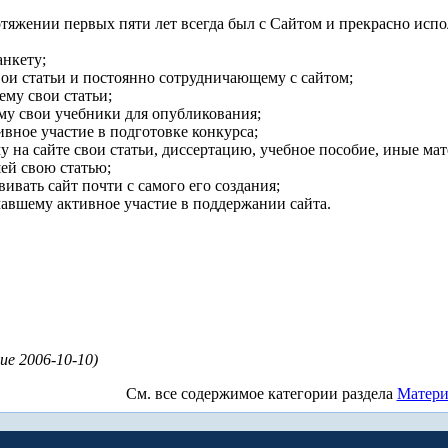
отяжении первых пяти лет всегда был с Сайтом и прекрасно ис
нкету;
и статьи и постоянно сотрудничающему с сайтом;
му свои статьи;
му свои учебники для опубликования;
вное участие в подготовке конкурса;
у на сайте свои статьи, диссертацию, учебное пособие, иные м
ей свою статью;
ивать сайт почти с самого его создания;
мавшему активное участие в поддержании сайта.
ие 2006-10-10)
См. все содержимое категории
раздела
Матер