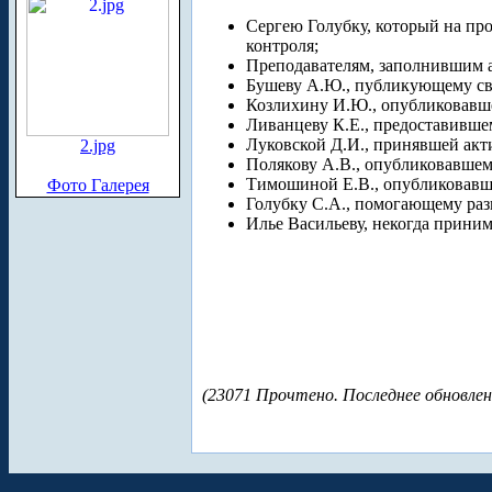
Сергею Голубку, который на пр
контроля;
Преподавателям, заполнившим а
Бушеву А.Ю., публикующему сво
Козлихину И.Ю., опубликовавше
Ливанцеву К.Е., предоставивше
Луковской Д.И., принявшей акти
2.jpg
Полякову А.В., опубликовавшем
Тимошиной Е.В., опубликовавш
Фото Галерея
Голубку С.А., помогающему разв
Илье Васильеву, некогда прини
(23071 Прочтено. Последнее обновлен