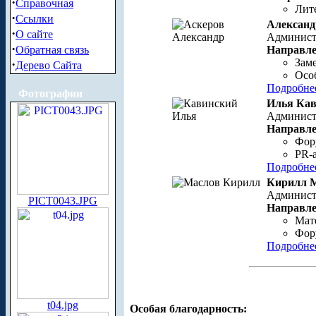
·
Справочная
Лит
·
Ссылки
Александ
·
О сайте
Администр
·
Обратная связь
Направле
Заме
·
Дерево Сайта
Осо
Подробне
Фотографии
Илья Ка
Администр
Направле
Фор
PR-
Подробне
Кирилл 
Администр
PICT0043.JPG
Направле
Мат
Фор
Подробне
t04.jpg
Особая благодарность: