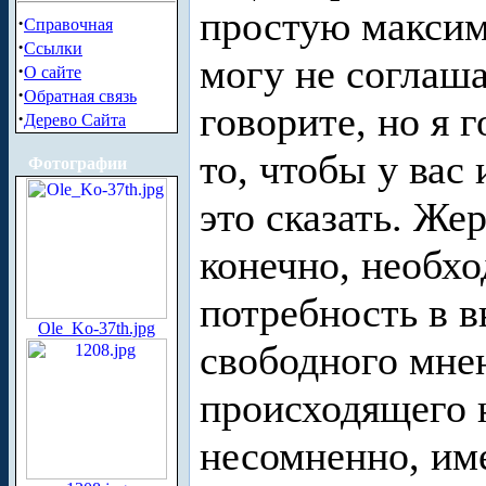
простую максим
·
Справочная
·
Ссылки
могу не соглаша
·
О сайте
·
Обратная связь
говорите, но я г
·
Дерево Сайта
то, чтобы у вас
Фотографии
это сказать. Же
конечно, необхо
потребность в 
Ole_Ko-37th.jpg
свободного мне
происходящего н
несомненно, име