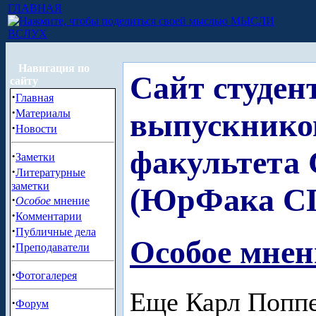
ГЛАВНАЯ
МЫСЛИ
ВСЛУХ
Навигация по
Сайт студен
сайту
·
Главная
·
Материалы
выпускнико
·
Новости
факультета
·
Заметки
·
Литературные
заметки
(ЮрФака С
·
Особое
мнение
·
Комментарии
·
Публичные дела
Особое мнен
·
Преподаватели
·
Фотогалерея
Еще Карл Попп
·
Форум