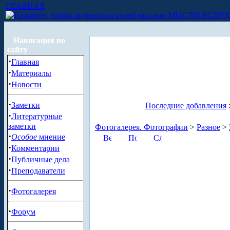
ГЛАВНАЯ
МЫСЛИ ВСЛУ
Навигация по
сайту
·
Главная
·
Материалы
·
Новости
·
Заметки
Последние добавления
·
Литературные
заметки
Фотогалерея. Фотографии
>
Разное
>
·
Особое
мнение
·
Комментарии
·
Публичные дела
·
Преподаватели
·
Фотогалерея
·
Форум