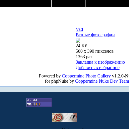
Vad
Разные фотографии
24 Kб
500 x 390 пикселов
1363 раз
Закладка к изображению
Добавить в избранное
Powered by
Coppermine Photo Gallery
v1.2.0-N
for phpNuke by
Coppermine Nuke Dev Team