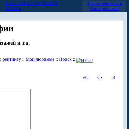
БАЗА ПОЛЬЗОВАТЕЛЕЙ
Здесь может быть
ПОИСК
Ваша реклама!
фии
зажей и т.д.
о рейтингу
::
Мои любимые
::
Поиск
::