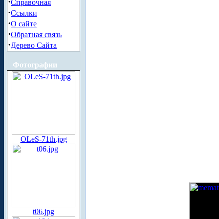
·
Справочная
·
Ссылки
·
О сайте
·
Обратная связь
·
Дерево Сайта
Фотографии
OLeS-71th.jpg
t06.jpg