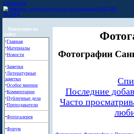
ГЛАВНАЯ
МЫСЛИ
ВСЛУХ
Навигация по
Фотог
сайту
·
Главная
·
Материалы
Фотографии Санк
·
Новости
·
Заметки
·
Литературные
Спи
заметки
·
Особое
мнение
Последние доба
·
Комментарии
·
Публичные дела
Часто просматри
·
Преподаватели
люб
·
Фотогалерея
·
Форум