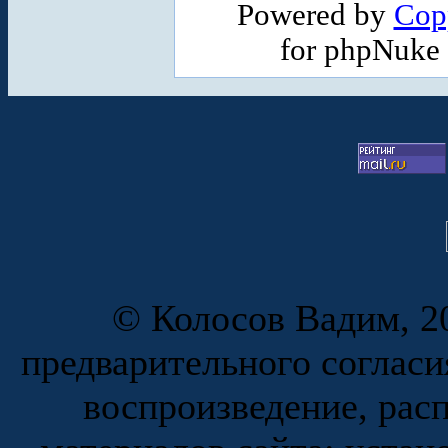
Powered by
Cop
for phpNuke
© Колосов Вадим, 20
предварительного согласи
воспроизведение, рас