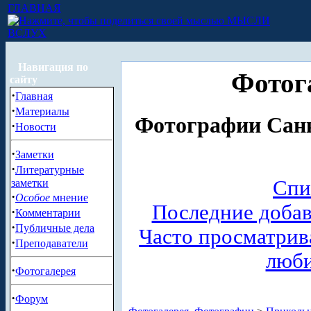
ГЛАВНАЯ
МЫСЛИ
ВСЛУХ
Навигация по
Фотог
сайту
·
Главная
·
Материалы
Фотографии Санк
·
Новости
·
Заметки
·
Литературные
Спи
заметки
·
Особое
мнение
Последние доба
·
Комментарии
·
Публичные дела
Часто просматри
·
Преподаватели
люб
·
Фотогалерея
·
Форум