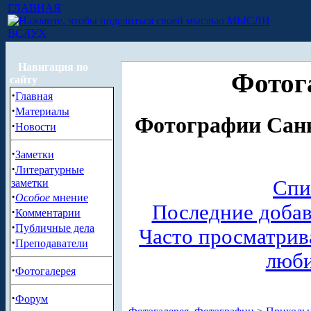
ГЛАВНАЯ
МЫСЛИ
ВСЛУХ
Навигация по
Фотог
сайту
·
Главная
·
Материалы
Фотографии Санк
·
Новости
·
Заметки
·
Литературные
Спи
заметки
·
Особое
мнение
Последние доба
·
Комментарии
·
Публичные дела
Часто просматри
·
Преподаватели
люб
·
Фотогалерея
·
Форум