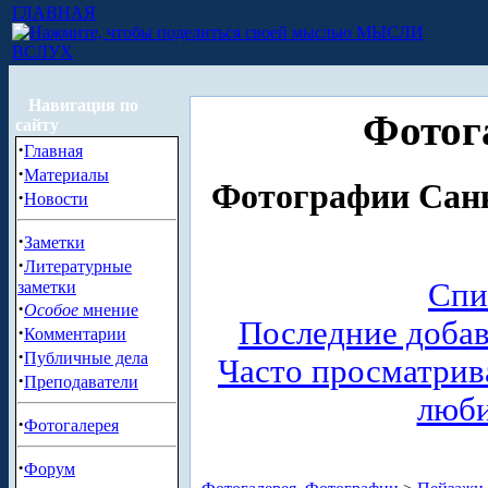
ГЛАВНАЯ
МЫСЛИ
ВСЛУХ
Навигация по
Фотог
сайту
·
Главная
·
Материалы
Фотографии Санк
·
Новости
·
Заметки
·
Литературные
Спи
заметки
·
Особое
мнение
Последние доба
·
Комментарии
·
Публичные дела
Часто просматри
·
Преподаватели
люб
·
Фотогалерея
·
Форум