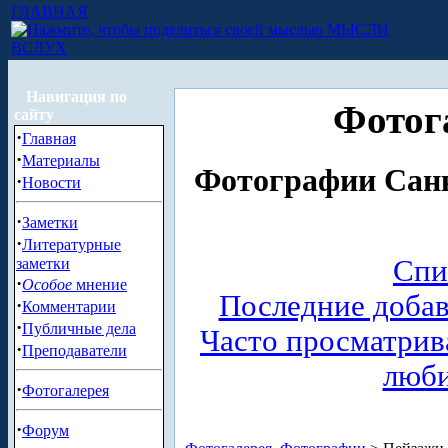
ГЛАВНАЯ
МЫСЛИ
ВСЛУХ
Навигация по
Фотог
сайту
·
Главная
·
Материалы
Фотографии Санк
·
Новости
·
Заметки
·
Литературные
Спи
заметки
·
Особое
мнение
Последние доба
·
Комментарии
·
Публичные дела
Часто просматри
·
Преподаватели
люб
·
Фотогалерея
·
Форум