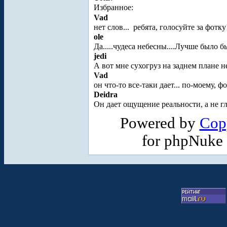
Избранное:
Vad
нет слов...
ребята, голосуйте за фотк
ole
Да.....чудеса небесны....Лучше было
jedi
А вот мне сухогруз на заднем плане н
Vad
он что-то все-таки дает... по-моему, 
Deidra
Он дает ощущение реальности, а не г
Powered by
Cop
for phpNuke