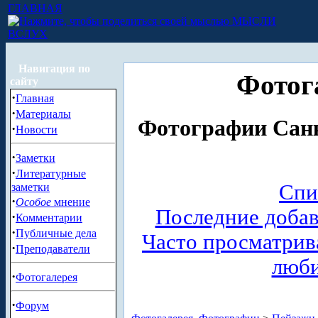
ГЛАВНАЯ
МЫСЛИ
ВСЛУХ
Навигация по
Фотог
сайту
·
Главная
·
Материалы
Фотографии Санк
·
Новости
·
Заметки
·
Литературные
Спи
заметки
·
Особое
мнение
Последние доба
·
Комментарии
·
Публичные дела
Часто просматри
·
Преподаватели
люб
·
Фотогалерея
·
Форум