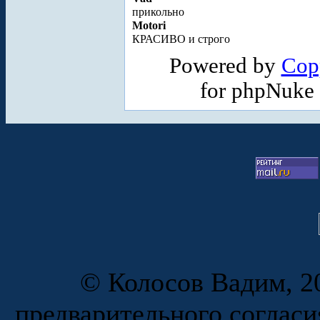
прикольно
Motori
КРАСИВО и строго
Powered by
Cop
for phpNuke
© Колосов Вадим, 20
предварительного согласи