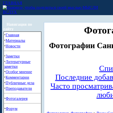
ГЛАВНАЯ
МЫСЛИ
ВСЛУХ
Навигация по
Фотог
сайту
·
Главная
·
Материалы
Фотографии Санк
·
Новости
·
Заметки
·
Литературные
Спи
заметки
·
Особое
мнение
Последние доба
·
Комментарии
·
Публичные дела
Часто просматри
·
Преподаватели
люб
·
Фотогалерея
·
Форум