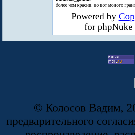
более чем красив, но вот моного гран
Powered by
Cop
for phpNuke
© Колосов Вадим, 20
предварительного согласи
воспроизведение, рас