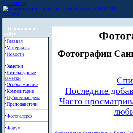
ГЛАВНАЯ
МЫСЛИ
ВСЛУХ
Навигация по
Фотог
сайту
·
Главная
·
Материалы
Фотографии Санк
·
Новости
·
Заметки
·
Литературные
Спи
заметки
·
Особое
мнение
Последние доба
·
Комментарии
·
Публичные дела
Часто просматри
·
Преподаватели
люб
·
Фотогалерея
·
Форум