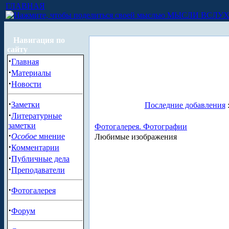
ГЛАВНАЯ
МЫСЛИ ВСЛУ
Навигация по
сайту
·
Главная
·
Материалы
·
Новости
·
Заметки
Последние добавления
·
Литературные
заметки
Фотогалерея. Фотографии
·
Особое
мнение
Любимые изображения
·
Комментарии
·
Публичные дела
·
Преподаватели
·
Фотогалерея
·
Форум