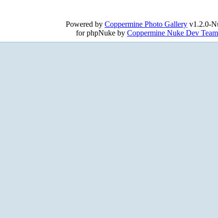
Powered by
Coppermine Photo Gallery
v1.2.0-N
for phpNuke by
Coppermine Nuke Dev Team