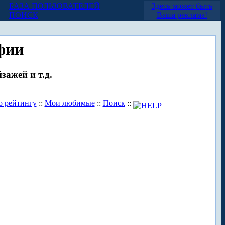
БАЗА ПОЛЬЗОВАТЕЛЕЙ
Здесь может быть
ПОИСК
Ваша реклама!
фии
зажей и т.д.
о рейтингу
::
Мои любимые
::
Поиск
::