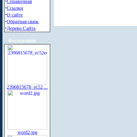
·
Справочная
·
Ссылки
·
О сайте
·
Обратная связь
·
Дерево Сайта
Фотографии
2396815678_ec52 ...
word2.jpg