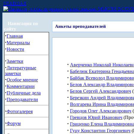
ГЛАВНАЯ
МЫСЛИ ВСЛУ
Навигация по
Анкеты преподавателей
сайту
·
Главная
·
Материалы
·
Новости
·
Заметки
·
Аверченко Николай Николаев
·
Литературные
·
Бабелюк Екатерина Генадьевн
заметки
·
Байбак Всеволод Владимиров
·
Особое
мнение
·
Белов Александр Владимиров
·
Комментарии
·
Белов Сергей Александрович
(
·
Публичные дела
·
Березкин Андрей Владимиров
·
Преподаватели
·
Волгарева Ирина Владимиров
·
·
Городов Олег Александрович
(
Фотогалерея
·
Гревцов Юрий Иванович
(Про
·
·
Форум
Гриценко Елена Владимировн
·
Гуцу Константин Георгиевич
(