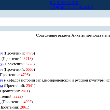
ВАШ ПРОФИЛЬ
Х
ЛИЧНЫЕ СООБЩЕНИЯ
Содержание раздела Анкеты преподавател
ич
(Прочтений:
4476
)
а
(Прочтений:
3718
)
ич
(Прочтений:
5228
)
ич
(Прочтений:
6665
)
Прочтений:
4796
)
ич
((кафедра истории западноевропейской и русской культуры и
на
(Прочтений:
2541
)
Прочтений:
2411
)
чтений:
3222
)
а
(Прочтений:
4003
)
Прочтений:
2861
)