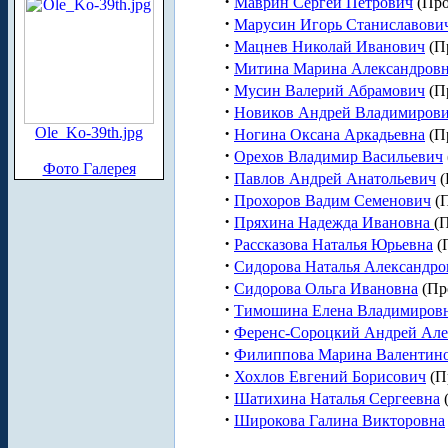
·
Маврин Сергей Петрович
(Про
·
Марусин Игорь Станиславови
·
Мацнев Николай Иванович
(П
·
Митина Марина Александров
·
Мусин Валерий Абрамович
(П
·
Новиков Андрей Владимиров
·
Ole_Ko-39th.jpg
Ногина Оксана Аркадьевна
(П
·
Орехов Владимир Васильевич
Фото Галерея
·
Павлов Андрей Анатольевич
(
·
Прохоров Вадим Семенович
(
·
Пряхина Надежда Ивановна
(
·
Рассказова Наталья Юрьевна
(
·
Сидорова Наталья Александро
·
Сидорова Ольга Ивановна
(Пр
·
Тимошина Елена Владимиров
·
Ференс-Сороцкий Андрей Але
·
Филиппова Марина Валентин
·
Хохлов Евгений Борисович
(П
·
Шатихина Наталья Сергеевна
·
Широкова Галина Викторовна