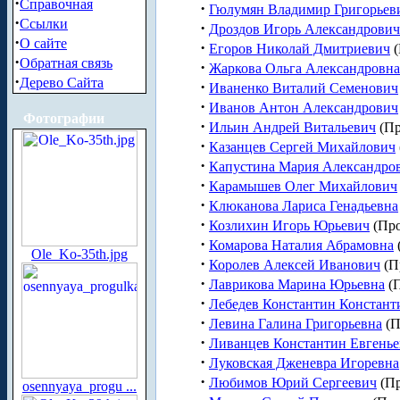
·
Справочная
·
Гюлумян Владимир Григорьев
·
Ссылки
·
Дроздов Игорь Александрович
·
О сайте
·
Егоров Николай Дмитриевич
(
·
Обратная связь
·
Жаркова Ольга Александровна
·
Дерево Сайта
·
Иваненко Виталий Семенович
·
Иванов Антон Александрович
Фотографии
·
Ильин Андрей Витальевич
(Пр
·
Казанцев Сергей Михайлович
·
Капустина Мария Александро
·
Карамышев Олег Михайлович
·
Клюканова Лариса Генадьевна
·
Козлихин Игорь Юрьевич
(Пр
·
Комарова Наталия Абрамовна
Ole_Ko-35th.jpg
·
Королев Алексей Иванович
(П
·
Лаврикова Марина Юрьевна
(
·
Лебедев Константин Констант
·
Левина Галина Григорьевна
(П
·
Ливанцев Константин Евгень
·
Луковская Дженевра Игоревна
·
Любимов Юрий Сергеевич
(Пр
osennyaya_progu ...