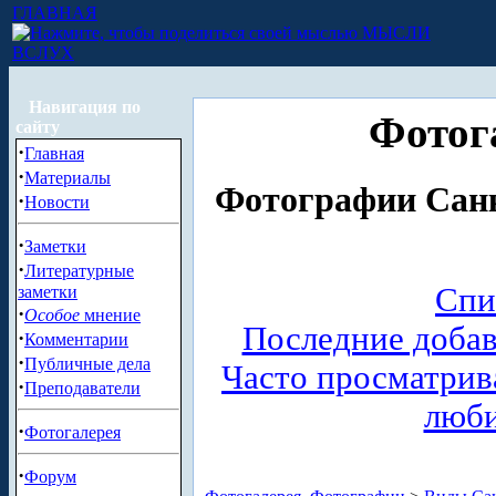
ГЛАВНАЯ
МЫСЛИ
ВСЛУХ
Навигация по
Фотог
сайту
·
Главная
·
Материалы
Фотографии Санк
·
Новости
·
Заметки
·
Литературные
Спи
заметки
·
Особое
мнение
Последние доба
·
Комментарии
·
Публичные дела
Часто просматри
·
Преподаватели
люб
·
Фотогалерея
·
Форум