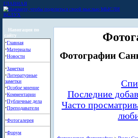
ГЛАВНАЯ
МЫСЛИ
ВСЛУХ
Навигация по
Фотог
сайту
·
Главная
·
Материалы
Фотографии Санк
·
Новости
·
Заметки
·
Литературные
Спи
заметки
·
Особое
мнение
Последние доба
·
Комментарии
·
Публичные дела
Часто просматри
·
Преподаватели
люб
·
Фотогалерея
·
Форум