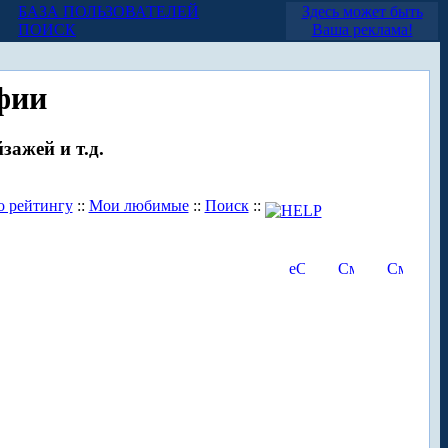
БАЗА ПОЛЬЗОВАТЕЛЕЙ
Здесь может быть
ПОИСК
Ваша реклама!
фии
зажей и т.д.
о рейтингу
::
Мои любимые
::
Поиск
::