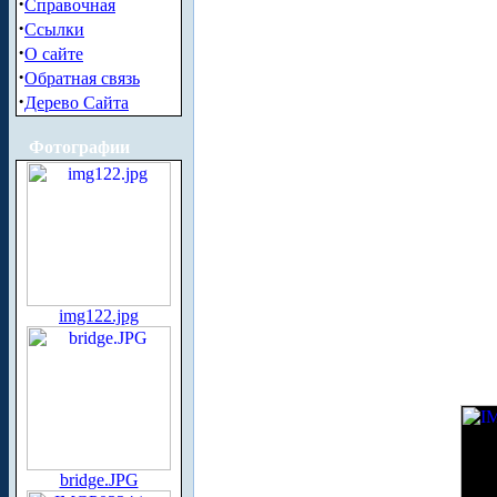
·
Справочная
·
Ссылки
·
О сайте
·
Обратная связь
·
Дерево Сайта
Фотографии
img122.jpg
bridge.JPG