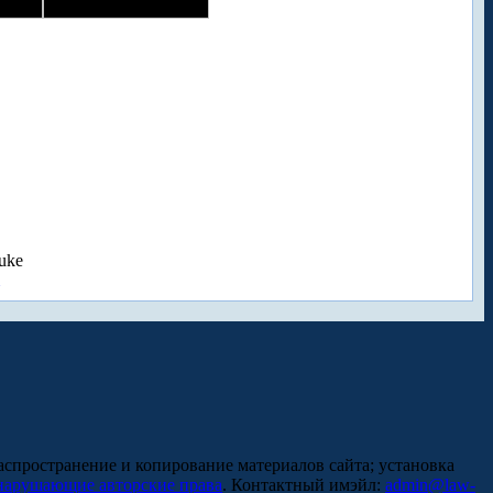
uke
аспространение и копирование материалов сайта; установка
нарушающие авторские права
. Контактный имэйл:
admin@law-