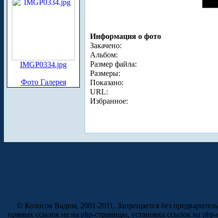
Информация о фото
Закачено:
Альбом:
Размер файла:
IMGP0334.jpg
Размеры:
Фото Галерея
Показано:
URL:
Избранное:
© Колосов Вадим, 2001-2011. Запрещается без предварител
прямых ссылок не на php-страницы, установка ссылок на php