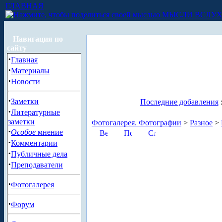
ГЛАВНАЯ
МЫСЛИ ВСЛУ
Навигация по
сайту
·
Главная
·
Материалы
·
Новости
·
Заметки
Последние добавления
·
Литературные
заметки
Фотогалерея. Фотографии
>
Разное
>
·
Особое
мнение
·
Комментарии
·
Публичные дела
·
Преподаватели
·
Фотогалерея
·
Форум