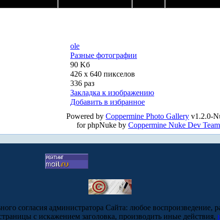
ole
Разные фотографии
90 Kб
426 x 640 пикселов
336 раз
Закладка к изображению
Добавить в избранное
Powered by
Coppermine Photo Gallery
v1.2.0-N
for phpNuke by
Coppermine Nuke Dev Team
ьного согласия администратора Сайта: любое воспроизведение, р
-страницы с искажением заголовка, производить иные действия,