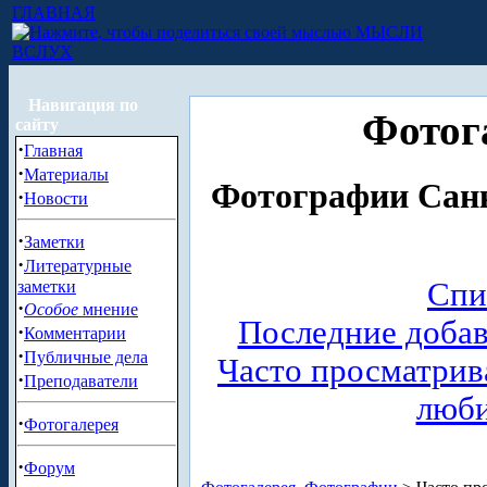
ГЛАВНАЯ
МЫСЛИ
ВСЛУХ
Навигация по
Фотог
сайту
·
Главная
·
Материалы
Фотографии Санк
·
Новости
·
Заметки
·
Литературные
Спи
заметки
·
Особое
мнение
Последние доба
·
Комментарии
·
Публичные дела
Часто просматри
·
Преподаватели
люб
·
Фотогалерея
·
Форум