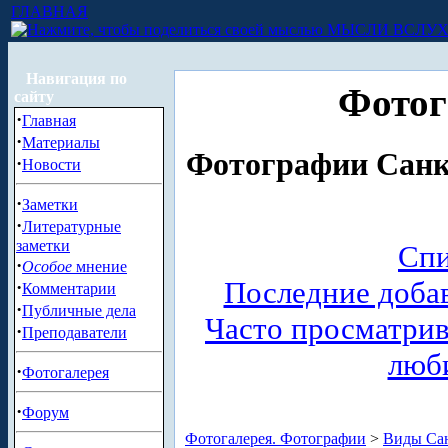
ГЛАВНАЯ
МЫСЛИ ВСЛУ
Навигация по
Фотог
сайту
·
Главная
·
Материалы
Фотографии Санкт
·
Новости
·
Заметки
·
Литературные
заметки
Спи
·
Особое
мнение
Последние доба
·
Комментарии
·
Публичные дела
Часто просматри
·
Преподаватели
люб
·
Фотогалерея
·
Форум
Фотогалерея. Фотографии
>
Виды Сан