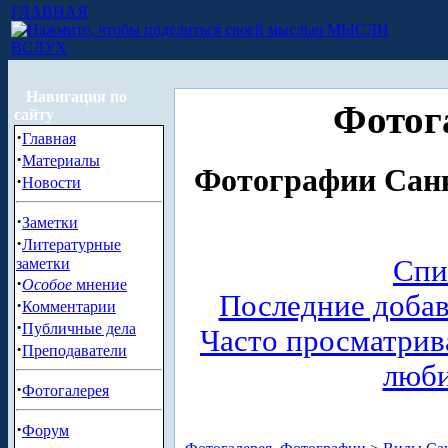
ГЛАВНАЯ
МЫСЛИ
ВСЛУХ
Навигация по
Фотог
сайту
·
Главная
·
Материалы
Фотографии Санк
·
Новости
·
Заметки
·
Литературные
Спи
заметки
·
Особое
мнение
Последние доба
·
Комментарии
·
Публичные дела
Часто просматри
·
Преподаватели
люб
·
Фотогалерея
·
Форум