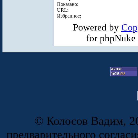
Показано:
URL:
Избранное:
Powered by
Cop
for phpNuke
© Колосов Вадим, 20
предварительного согласи