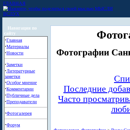
ГЛАВНАЯ
МЫСЛИ
ВСЛУХ
Навигация по
Фотог
сайту
·
Главная
·
Материалы
Фотографии Санк
·
Новости
·
Заметки
·
Литературные
Спи
заметки
·
Особое
мнение
Последние доба
·
Комментарии
·
Публичные дела
Часто просматри
·
Преподаватели
люб
·
Фотогалерея
·
Форум