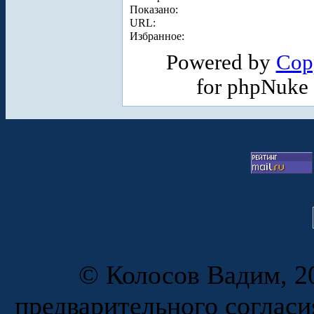
Показано:
URL:
Избранное:
Powered by
Cop
for phpNuke
© Колосов Вадим, 20
предварительного согласи